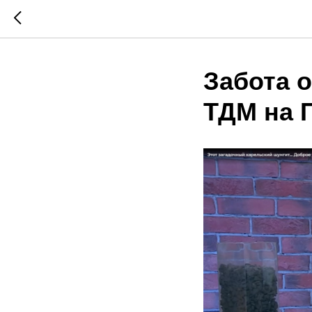
Забота 
ТДМ на 