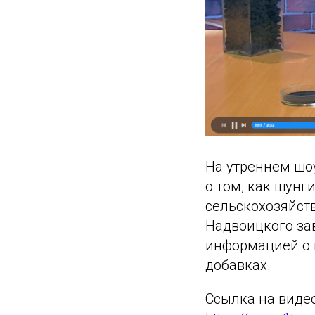
На утреннем шоу
о том, как шунг
сельскохозяйст
Надвоицкого за
информацией о 
добавках.
Ссылка на виде