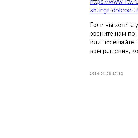
https://www.1tv.
shungit-dobroe-u
Если вы хотите 
звоните нам по н
или посещайте 
вам решения, к
2024-04-08 17:33