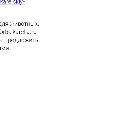
karelskiy-
для животных,
rbk.karelia.ru
вы предложить
ыми.