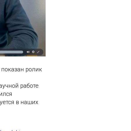
 показан ролик
аучной работе
ился
уется в наших