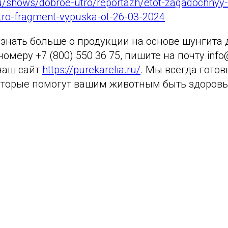
ru/shows/dobroe-utro/reportazh/etot-zagadochnyy-
tro-fragment-vypuska-ot-26-03-2024
узнать больше о продукции на основе шунгита 
омеру +7 (800) 550 36 75, пишите на почту info@
наш сайт
https://purekarelia.ru/
. Мы всегда гото
оторые помогут вашим животным быть здоров
Tilda
Made on